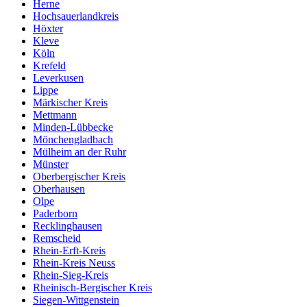
Herne
Hochsauerlandkreis
Höxter
Kleve
Köln
Krefeld
Leverkusen
Lippe
Märkischer Kreis
Mettmann
Minden-Lübbecke
Mönchengladbach
Mülheim an der Ruhr
Münster
Oberbergischer Kreis
Oberhausen
Olpe
Paderborn
Recklinghausen
Remscheid
Rhein-Erft-Kreis
Rhein-Kreis Neuss
Rhein-Sieg-Kreis
Rheinisch-Bergischer Kreis
Siegen-Wittgenstein