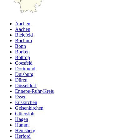
Aachen
Aachen
Bielefeld
Bochum
Bonn
Borken
Bottrop
Coesfeld
Dortmund
Duisburg
Düren
Düsseldorf
Ennepe-Ruhr-Kreis
Essen
Euskirchen
Gelsenkirchen
Gütersloh
Hagen
Hamm
Heinsberg
Herford